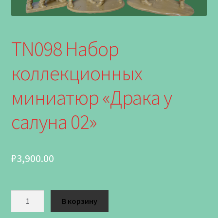
TN098 Набор
коллекционных
миниатюр «Драка у
салуна 02»
₽
3,900.00
Количество
В корзину