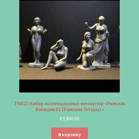
TN021 Набор коллекционных миниатюр «Римская
Империя 02 (Римские Гетеры) «
₽
3,900.00
В корзину