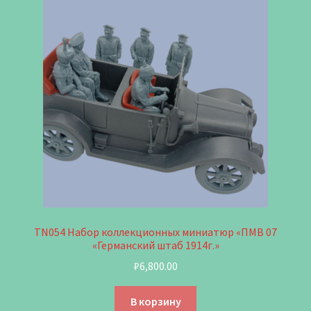
TN054 Набор коллекционных миниатюр «ПМВ 07
«Германский штаб 1914г.»
₽
6,800.00
В корзину